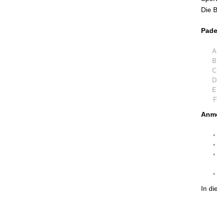
Die 
Pade
Anme
In di