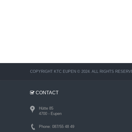
COPYRIGHT KTC EUPEN © 2024. ALL RIGHTS RESERV
CONTACT
Hütte 85
4700 - Eupen
Phone: 087/55 48 49