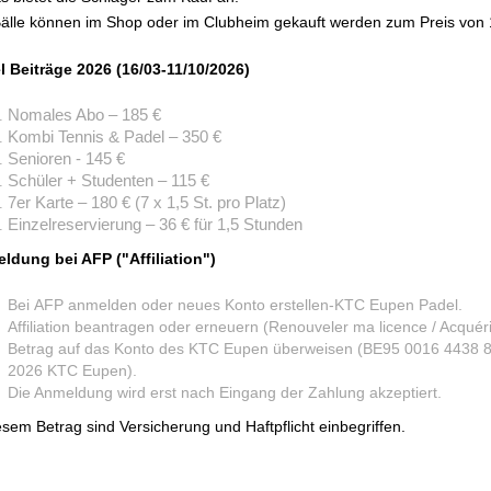
Bälle können im Shop oder im Clubheim gekauft werden zum Preis von 
l Beiträge 2026 (16/03-11/10/2026)
Nomales Abo – 185 €
Kombi Tennis & Padel – 350 €
Senioren - 145 €
Schüler + Studenten – 115 €
7er Karte – 180 € (7 x 1,5 St. pro Platz)
Einzelreservierung – 36 € für 1,5 Stunden
ldung bei AFP ("
Affiliation
")
Bei AFP anmelden oder neues Konto erstellen-KTC Eupen Padel.
Affiliation beantragen oder erneuern (Renouveler ma licence / Acquéri
Betrag auf das Konto des KTC Eupen überweisen (BE95 0016 4438 
2026 KTC Eupen).
Die Anmeldung wird erst nach Eingang der Zahlung akzeptiert.
esem Betrag sind Versicherung und Haftpflicht einbegriffen.