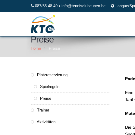
087/55 48 49 •
info@tennisclubeupen.be
Langue/Sp
Preise
Home
Preise
Platzreservierung
Pade
Spielregeln
Eine 
Preise
Tarif
Trainer
Mate
Aktivitäten
Die S
Sport