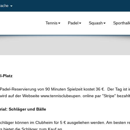
rache
Tennis
Padel
Squash
Sporthal
l-Platz
Padel-Reservierung von 90 Minuten Spielzeit kostet 36 €. Der Tag ist i
 wird auf der Webseite
www.
tennisclubeupen. online par "Stripe" bezahl
rial: Schläger und Bälle
chläger können im Clubheim für 5 € ausgeliehen werden. Am besten res
s bietet die Schläger zum Kauf an.